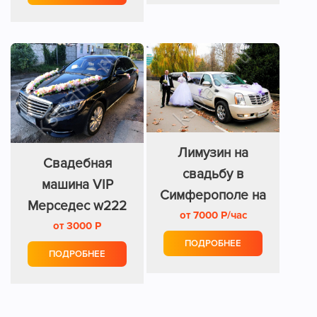
Лимузин на
Свадебная
свадьбу в
машина VIP
Симферополе на
Мерседес w222
от 7000 Р/час
15 мест
от 3000 Р
s-class
ПОДРОБНЕЕ
ПОДРОБНЕЕ