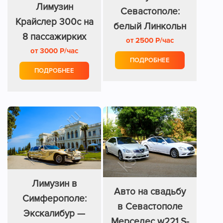
Лимузин
Севастополе:
Крайслер 300с на
белый Линкольн
8 пассажирких
от 2500 Р/час
8 мест
от 3000 Р/час
мест
ПОДРОБНЕЕ
ПОДРОБНЕЕ
Лимузин в
Авто на свадьбу
Симферополе:
в Севастополе
Экскалибур —
Мерседес w221 S-