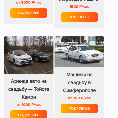
ретро стиль
от 3000 Р/час
1500 Р/час
класс
ПОДРОБНЕЕ
ПОДРОБНЕЕ
Машины на
Аренда авто на
свадьбу в
свадьбу — Тойота
Симферополе
Камри
от 700 Р/час
недорого
от 1000 Р/час
ПОДРОБНЕЕ
ПОДРОБНЕЕ